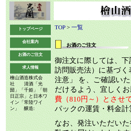
TOP
>
一覧
トップページ
会社案内
お酒のご注文
お酒のご注文
御注文に際しては、下
求人情報
訪問販売法）に基づく
檜山酒造株式会
注意」 を、ご確認い
社 清酒「光
だけるよう、宜しくお
圀」「千姫」「朝
日正宗」と日本ワ
費（810円～）とさ
イン「常陸ワイ
パックの運賃・料金計
ン」 醸造:
なお、発注いただいた