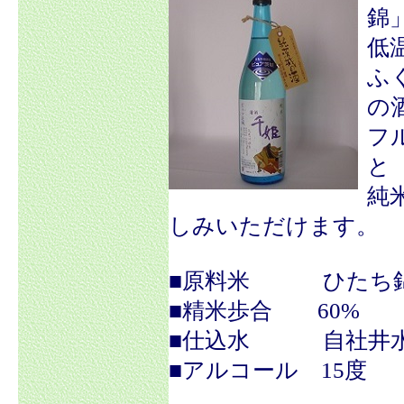
錦
低
ふ
の
フ
と
純
しみいただけます。
■原料米 ひたち錦
■精米歩合 60%
■仕込水 自社井
■アルコール 15度