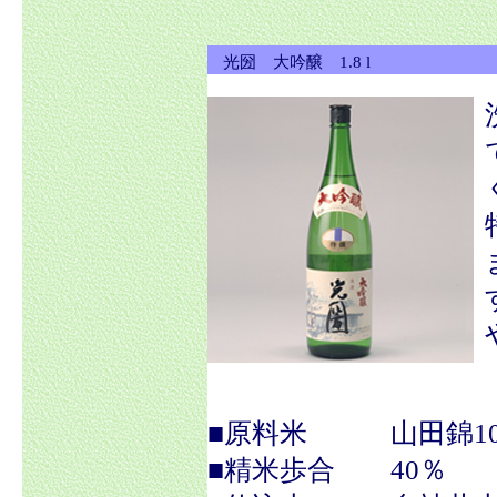
光圀 大吟醸 1.8 l
■原料米 山田錦10
■精米歩合 40％