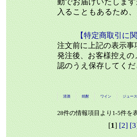
動でお届けいたします
入ることもあるため、
【特定商取引に
注文前に上記の表示事
発注後、お客様控えの
認のうえ保存してくだ
清酒
焼酎
ワイン
ジュー
28件の情報項目より1-5件
[
1
]
[2]
[3