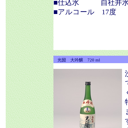
■仕込水 自社井
■アルコール 17度
光圀 大吟醸 720 ml