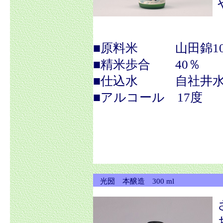
■原料米 山田錦10
■精米歩合 40％
■仕込水 自社井
■アルコール 17度
光圀 本醸造 300 ml